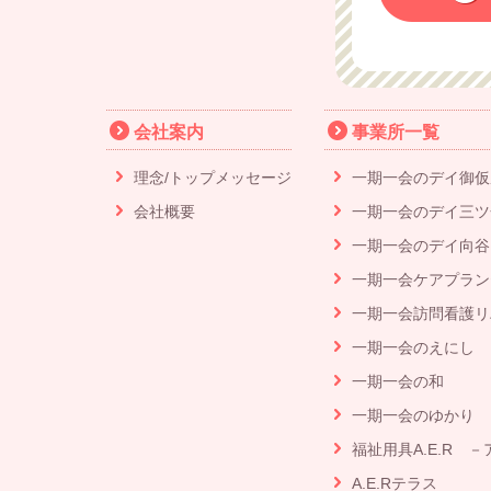
会社案内
事業所一覧
理念/トップメッセージ
一期一会のデイ御仮
会社概要
一期一会のデイ三ツ
一期一会のデイ向谷
一期一会ケアプラン
一期一会訪問看護リ
一期一会のえにし
一期一会の和
一期一会のゆかり
福祉用具A.E.R －
A.E.Rテラス